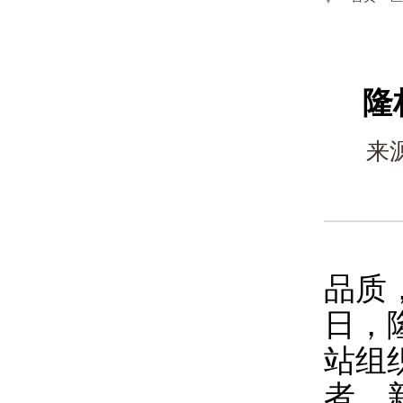
隆
来
品质
日，
站组
者、