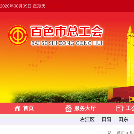
2026年08月09日 星期天
00:46:24
首页
服务大厅
工
右江区
田阳
田东
首页
>
时