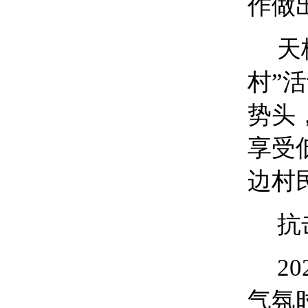
作做
天
村”
势头
享受
边村
抗
2
气氛